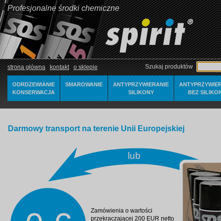
Profesjonalne środki chemiczne
Szukaj produktów
strona główna
kontakt
o sklepie
ODRDZEWIANIE
SMAROWANIE
ANTYPRZYWIERANIE
ANTYPRZYWIER
KONSERWACJA
SILIKONY
BEZ SILIKO
Darmowy transport na terenie Unii Europejskiej
lub
Zamówienia o wartości
przekraczającej 200 EUR netto