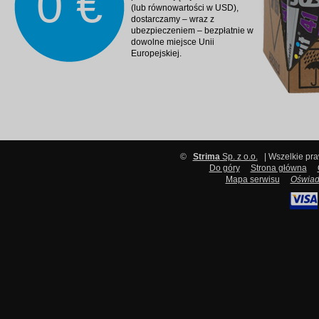
0 €
(lub równowartości w USD),
dostarczamy – wraz z
ubezpieczeniem – bezpłatnie w
dowolne miejsce Unii
Europejskiej.
©
Strima
Sp. z o.o.
| Wszelkie pr
Do góry
Strona główna
Mapa serwisu
Oświad