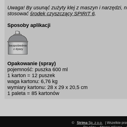
Uwaga! By usunąć zużyty klej z maszyn i narzędzi, na
stosować
środek czyszczący SPIRIT 6
.
Sposoby aplikacji
bezpośrednio
z dyszy
Opakowanie (spray)
pojemność: puszka 600 ml
1 karton = 12 puszek
waga kartonu: 6,76 kg
wymiary kartonu: 28 x 29 x 20,5 cm
1 paleta = 85 kartonów
©
Strima
Sp. z o.o.
| Wszelkie pr