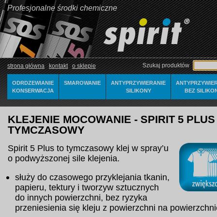
Profesjonalne środki chemiczne
Szukaj produktów
strona główna
kontakt
o sklepie
ODRDZEWIANIE
SMAROWANIE
ANTYPRZYWIERANIE
ANTYPRZYWIER
KONSERWACJA
SILIKONY
BEZ SILIKO
KLEJENIE MOCOWANIE - SPIRIT 5 PLUS 
TYMCZASOWY
Spirit 5 Plus to tymczasowy klej w spray’u
o podwyższonej sile klejenia.
służy do czasowego przyklejania tkanin,
papieru, tektury i tworzyw sztucznych
do innych powierzchni, bez ryzyka
przeniesienia się kleju z powierzchni na powierzchni