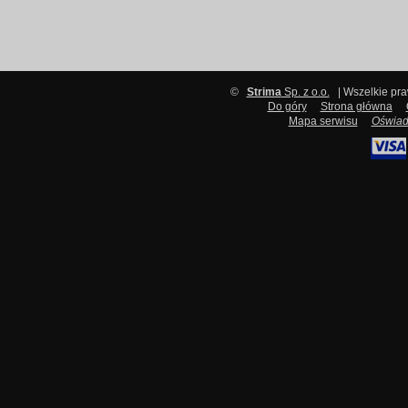
©
Strima
Sp. z o.o.
| Wszelkie pr
Do góry
Strona główna
Mapa serwisu
Oświad