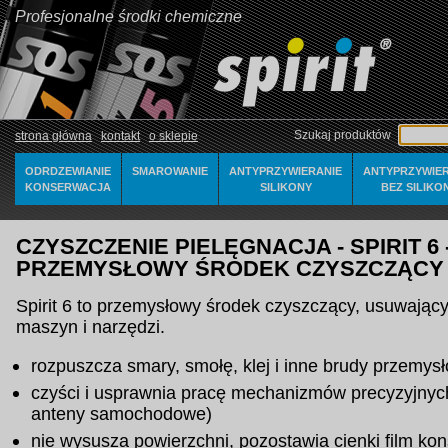
Profesjonalne środki chemiczne
Szukaj produktów
strona główna
kontakt
o sklepie
ODRDZEWIANIE
SMAROWANIE
ANTYPRZYWIERANIE
ANTYPRZYWIER
KONSERWACJA
SILIKONY
BEZ SILIKO
CZYSZCZENIE PIELĘGNACJA - SPIRIT 6 
PRZEMYSŁOWY ŚRODEK CZYSZCZĄCY
Spirit 6 to przemysłowy środek czyszczący, usuwający
maszyn i narzędzi.
rozpuszcza smary, smołę, klej i inne brudy przemys
czyści i usprawnia pracę mechanizmów precyzyjnych
anteny samochodowe)
nie wysusza powierzchni, pozostawia cienki film ko