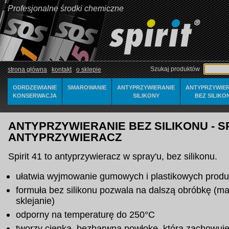
Profesjonalne środki chemiczne
Szukaj produktów
strona główna
kontakt
o sklepie
ODRDZEWIANIE
SMAROWANIE
ANTYPRZYWIERANIE
ANTYPRZYWIER
KONSERWACJA
SILIKONY
BEZ SILIKO
ANTYPRZYWIERANIE BEZ SILIKONU - SPI
ANTYPRZYWIERACZ
Spirit 41 to antyprzywieracz w spray'u, bez silikonu.
ułatwia wyjmowanie gumowych i plastikowych produ
formuła bez silikonu pozwala na dalszą obróbkę (m
sklejanie)
odporny na temperaturę do 250°C
tworzy cienką, bezbarwną powłokę, która zachowuj