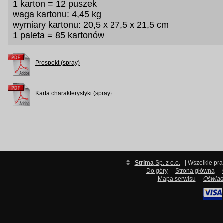
1 karton = 12 puszek
waga kartonu: 4,45 kg
wymiary kartonu: 20,5 x 27,5 x 21,5 cm
1 paleta = 85 kartonów
Prospekt (spray)
Karta charakterystyki (spray)
©
Strima
Sp. z o.o.
| Wszelkie pr
Do góry
Strona główna
Mapa serwisu
Oświad