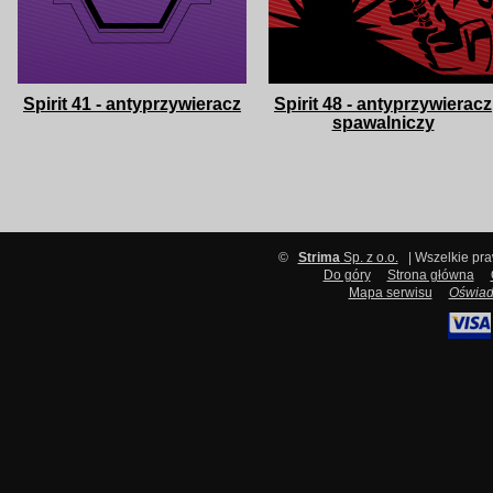
Spirit 41 - antyprzywieracz
Spirit 48 - antyprzywieracz
spawalniczy
©
Strima
Sp. z o.o.
| Wszelkie pr
Do góry
Strona główna
Mapa serwisu
Oświad