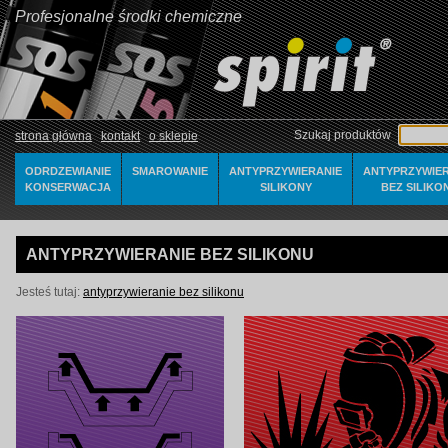
Profesjonalne środki chemiczne
Szukaj produktów
strona główna
kontakt
o sklepie
ODRDZEWIANIE
SMAROWANIE
ANTYPRZYWIERANIE
ANTYPRZYWIER
KONSERWACJA
SILIKONY
BEZ SILIKO
ANTYPRZYWIERANIE BEZ SILIKONU
Jesteś tutaj:
antyprzywieranie bez silikonu