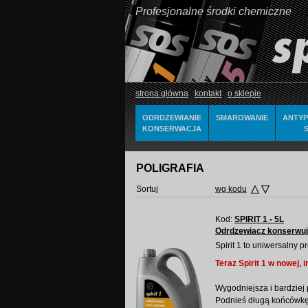
Profesjonalne środki chemiczne
strona główna
kontakt
o sklepie
ODRDZEWIANIE
SMAROWANIE
ANTYP
KONSERWACJA
S
POLIGRAFIA
Sortuj
wg kodu
Kod:
SPIRIT 1 - 5L
Odrdzewiacz konserwują
Spirit 1 to uniwersalny 
Teraz Spirit 1 w nowej,
Wygodniejsza i bardziej 
Podnieś długą końcówkę,