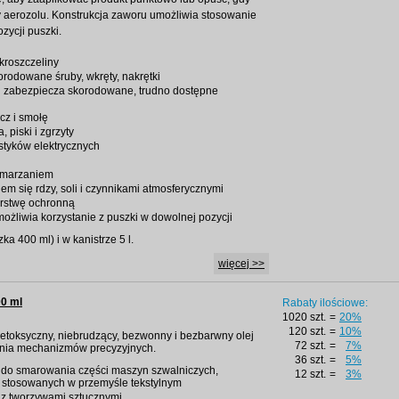
y aerozolu. Konstrukcja zaworu umożliwia stosowanie
zycji puszki.
kroszczeliny
orodowane śruby, wkręty, nakrętki
 i zabezpiecza skorodowane, trudno dostępne
cz i smołę
 piski i zgrzyty
styków elektrycznych
amarzaniem
em się rdzy, soli i czynnikami atmosferycznymi
rstwę ochronną
ożliwia korzystanie z puszki w dowolnej pozycji
a 400 ml) i w kanistrze 5 l.
więcej >>
00 ml
Rabaty ilościowe:
1020 szt.
=
20%
120 szt.
=
10%
 nietoksyczny, niebrudzący, bezwonny i bezbarwny olej
72 szt.
=
7%
nia mechanizmów precyzyjnych.
36 szt.
=
5%
 do smarowania części maszyn szwalniczych,
12 szt.
=
3%
h stosowanych w przemyśle tekstylnym
 z tworzywami sztucznymi