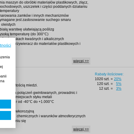
ia maszyn do obróbki materiałów plastikowych, złącz,
ochodowych, uszczelek i części poddanych działaniu
 temperatury
marowania zamków i innych mechanizmów
wymagane jest zastosowanie suchego smaru
 oleistych
 białą warstwę ułatwiającą poślizg
wysoką temperaturę (do 300°C)
 w środowiskach kwaśnych i alkalicznych
ako antyprzywieracz do materiałów plastikowych i
tności
szenia
więcej >>
ej
400 ml
Rabaty ilościowe:
anii
1020 szt.
=
20%
żna
120 szt.
=
5%
oką zawartością miedzi.
12 szt.
=
3%
arowania połączeń gwintowanych, prowadnic i
w innych miejscach styku metali
 temperatur od -40°C do +1.000°C
rmiczna
nę przeciwkorozyjną
 substancji chemicznych i warunków atmosferycznych
akleszczaniu się
więcej >>