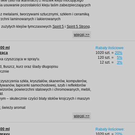
skie (sito na tkaninach) z resztek kleju mocującego
ia usuwanie pozostałości kleju taśm zabezpieczających
 z metalami, tworzywami sztucznymi, szkłem i ceramiką
rzchni laminowanych i lakierowanych
i zużytych klejów tymczasowych
Spirit 5
i
Spirit 5 Strong
.
więcej >>
400 ml
Rabaty ilościowe:
cząca
1020 szt.
=
20%
120 szt.
=
5%
nka czyszcząca w spray'u.
12 szt.
=
3%
, tłuszcz, kurz oraz ślady długopisu
ycznie
zyszczenia szkła, kryształów, skanerów, komputerów,
 dywanów, tapicerki samochodowej, szyb i reflektorów
izorów, powierzchni stalowych i chromowanych, mebli,
td.
m – skutecznie czyści blaty stołów krojczych i maszyn
, świeży aromat
więcej >>
400 ml
Rabaty ilościowe:
sprayu
1020 szt.
=
20%