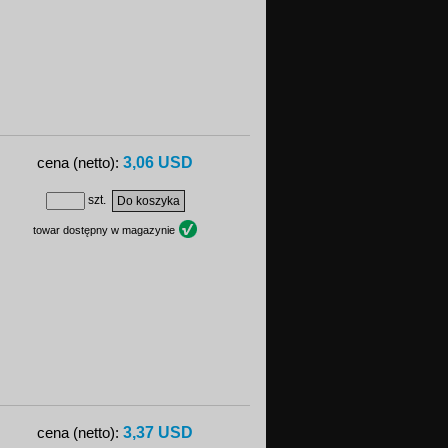
3,06 USD
cena (netto):
szt.
towar dostępny w magazynie
3,37 USD
cena (netto):