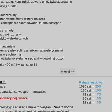
y aerozolu. Konstrukcja zaworu umożliwia stosowanie
zycji puszki.
kroszczeliny
orodowane śruby, wkręty, nakrętki
 i zabezpiecza skorodowane, trudno dostępne
cz i smołę
 piski i zgrzyty
styków elektrycznych
amarzaniem
em się rdzy, soli i czynnikami atmosferycznymi
rstwę ochronną
ożliwia korzystanie z puszki w dowolnej pozycji
a 400 ml) i w kanistrze 5 l.
więcej >>
00 ml
Rabaty ilościowe:
jący
1020 szt.
=
20%
120 szt.
=
10%
preparat konserwująco - naprawczy.
72 szt.
=
7%
 innowacyjnej puszce.
36 szt.
=
5%
12 szt.
=
3%
precyzyjna aplikacja dzięki rozwiązaniu
Smart Noozle
.
 aby zaaplikować produkt punktowo lub opuść, gdy