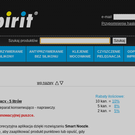
e-mail
Przypomnienie hasł
Szukaj produktów
RZYWIERANIE
ANTYPRZYWIERANIE
KLEJENIE
CZYSZCZENIE
ODP
ILIKONY
BEZ SILIKONU
MOCOWANIE
PIELĘGNACJA
IMP
wg nazwy
Rabaty ilościowe:
cy - 5 litrów
10 kan.
=
10%
5 kan.
=
8%
preparat konserwująco - naprawczy.
2 kan.
=
5%
 innowacyjnej puszce.
precyzyjna aplikacja dzięki rozwiązaniu
Smart Noozle
.
 aby zaaplikować produkt punktowo lub opuść, gdy