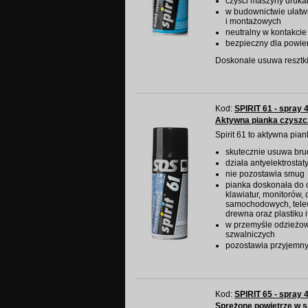
czyści maszyny drukar
w budownictwie ułatw
i montażowych
neutralny w kontakcie
bezpieczny dla powie
Doskonale usuwa resztk
Kod:
SPIRIT 61 - spray 
Aktywna pianka czysz
Spirit 61 to aktywna pia
skutecznie usuwa brud
działa antyelektrostat
nie pozostawia smug
pianka doskonała do c
klawiatur, monitorów,
samochodowych, telew
drewna oraz plastiku i
w przemyśle odzieżowy
szwalniczych
pozostawia przyjemny
Kod:
SPIRIT 65 - spray 
Sprężone powietrze w 