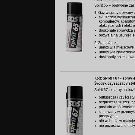
Spirit 65 – podwójne za
1. Gaz w spray’u zwany
skutecznie wydmuchuje
komputerów, aparatów 
elektrycznych i elektr
doskonale sprawdza 
pozwala na usunięcie 
2. Zamrażacz:
umożliwia miejscowe 
umożliwia znalezieni
doskonały do testowa
Kod:
SPIRIT 67 - spray 
Środek czyszczący styk
Spirit 67 to spray na b
odtłuszcza i czyści sty
rozpuszcza tłuszcz, br
posiada właściwości d
stosowany w przemyśle
precyzyjnej
nie wchodzi w reakcj
nie pozostawia oleist