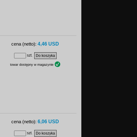
4,46 USD
cena (netto):
szt.
towar dostępny w magazynie
6,06 USD
cena (netto):
szt.