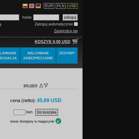
EUR
PLN
USD
hasło
a
Zaloguj automatycznie
Zarejestruj się
KOSZYK
0,00 USD
LAMIANIE
MALOWANIE
ZESTAWY
REGNACJA
ZABEZPIECZANIE
wg ceny
45,69 USD
cena (netto):
kan.
towar dostępny w magazynie