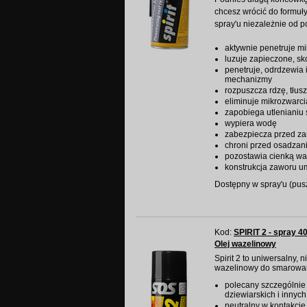
chcesz wrócić do formuł
spray'u niezależnie od po
aktywnie penetruje mi
luzuje zapieczone, sk
penetruje, odrdzewia
mechanizmy
rozpuszcza rdzę, tłusz
eliminuje mikrozwarcia,
zapobiega utlenianiu 
wypiera wodę
zabezpiecza przed z
chroni przed osadzani
pozostawia cienką wa
konstrukcja zaworu um
Dostępny w spray'u (puszk
Kod:
SPIRIT 2 - spray 4
Olej wazelinowy
Spirit 2 to uniwersalny,
wazelinowy do smarowa
polecany szczególnie
dziewiarskich i innyc
neutralny w kontakcie