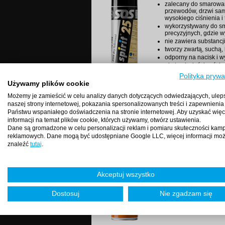
zalecany do smarowan
przewodów, drzwi sam
wysokiego ciśnienia i
wykorzystywany do s
precyzyjnych, gdzie 
nie zawiera substancji
tworzy zwartą, suchą,
odporny na nacisk i 
nie traci właściwości
może być stosowany j
Polityka prywa
gumowych
Używamy plików cookie
nie przyciąga kurzu
Możemy je zamieścić w celu analizy danych dotyczących odwiedzających, ulep
naszej strony internetowej, pokazania spersonalizowanych treści i zapewnienia
Państwu wspaniałego doświadczenia na stronie internetowej. Aby uzyskać więc
informacji na temat plików cookie, których używamy, otwórz ustawienia.
Kod:
SPIRIT 29 - spray 
Dane są gromadzone w celu personalizacji reklam i pomiaru skuteczności kamp
Smar na bazie miedzi
reklamowych. Dane mogą być udostępniane Google LLC, więcej informacji mo
SPIRIT 29 to smar z wys
znaleźć
tutaj
.
wykorzystywany do sm
zawiasów w piecach i 
odporny na działanie
Akceptuj wszystko
wysoka stabilność te
zapewnia dobrą ochro
Dostosuj
Nie zgadzam się
odporny na działanie
zapobiega zużyciu i z