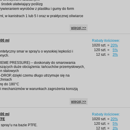
 środek ułatwiający poślizg
zywieraniem wyrobów z plastiku i gumy do form
l, w kanistrach 1 lub 5 l oraz w praktycznej oliwiarce
więcej >>
400 ml
Rabaty ilościowe:
1020 szt.
=
20%
120 szt.
=
5%
yntetyczny smar w spray'u o wysokiej lepkości i
12 szt.
=
3%
pnych.
TREME PRESSURE) – doskonały do smarowania
zących duże obciążenia: łańcuchów przemysłowych,
in stalowych
-DROP, dzięki czemu długo utrzymuje się na
chniach
rę do 180°C
ów i mechanizmów w warunkach zagrożenia korozją
więcej >>
400 ml
Rabaty ilościowe:
TFE
1020 szt.
=
20%
120 szt.
=
5%
w spray’u na bazie PTFE.
12 szt.
=
3%