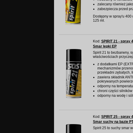
zalecany również jako
zabezpiecza przed pr
Dostępny w spray'u 400 m
125 ml.
Kod:
SPIRIT 21 - spray 
Smar lepki EP
Spirit 21 to bezbarwny, s
właściwościach przycze
z dodatkami EP (EX
mechanizmów przenos
przekładni zębatych, l
zawiera składnik ANTI
pokrywanych powierz
odporny na temperatu
chroni części silnik
odporny na wodę i sól
Kod:
SPIRIT 25 - spray 
Smar suchy na bazie P
Spirit 25 to suchy smar 