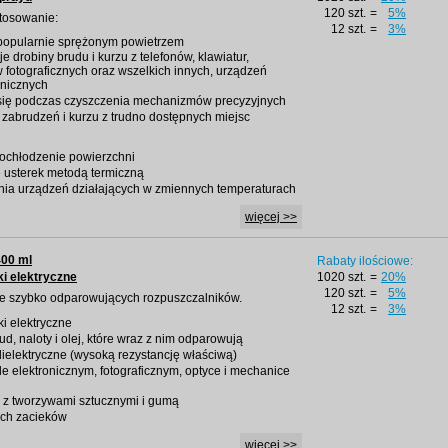
120 szt.
=
5%
stosowanie:
12 szt.
=
3%
 popularnie sprężonym powietrzem
 drobiny brudu i kurzu z telefonów, klawiatur,
fotograficznych oraz wszelkich innych, urządzeń
onicznych
się podczas czyszczenia mechanizmów precyzyjnych
zabrudzeń i kurzu z trudno dostępnych miejsc
ochłodzenie powierzchni
e usterek metodą termiczną
nia urządzeń działających w zmiennych temperaturach
więcej >>
400 ml
Rabaty ilościowe:
i elektryczne
1020 szt.
=
20%
120 szt.
=
5%
azie szybko odparowujących rozpuszczalników.
12 szt.
=
3%
ki elektryczne
ud, naloty i olej, które wraz z nim odparowują
ielektryczne (wysoką rezystancję właściwą)
 elektronicznym, fotograficznym, optyce i mechanice
ę z tworzywami sztucznymi i gumą
ych zacieków
więcej >>