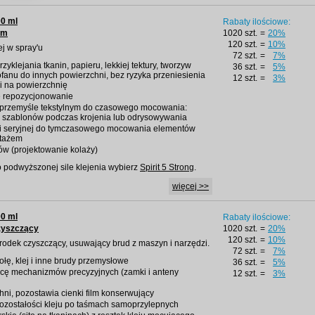
00 ml
Rabaty ilościowe:
um
1020 szt.
=
20%
120 szt.
=
10%
ej w spray'u
72 szt.
=
7%
yklejania tkanin, papieru, lekkiej tektury, tworzyw
36 szt.
=
5%
lofanu do innych powierzchni, bez ryzyka przeniesienia
12 szt.
=
3%
ni na powierzchnię
e repozycjonowanie
 przemyśle tekstylnym do czasowego mocowania:
i, szablonów podczas krojenia lub odrysowywania
ji seryjnej do tymczasowego mocowania elementów
tażem
ów (projektowanie kolaży)
 o podwyższonej sile klejenia wybierz
Spirit 5 Strong
.
więcej >>
00 ml
Rabaty ilościowe:
zyszczący
1020 szt.
=
20%
120 szt.
=
10%
środek czyszczący, usuwający brud z maszyn i narzędzi.
72 szt.
=
7%
łę, klej i inne brudy przemysłowe
36 szt.
=
5%
racę mechanizmów precyzyjnych (zamki i anteny
12 szt.
=
3%
ni, pozostawia cienki film konserwujący
ozostałości kleju po taśmach samoprzylepnych