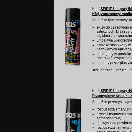
Kod:
SPIRIT 5 - spray 5
Klej tymczasowy medi
Spirit 5 to tymczasowy kl
służy do czasowego prz
sztucznych, klisz i ce
się kleju z powierzch
umożliwia wielokrotn
szeroko stosowany w
haftowanych aplikacj
niezbędny w produkc
przed końcowym mon
ceniony przez plastyk
Jeśli potrzebujesz kleju
Kod:
SPIRIT 6 - spray 4
Przemysłowy środek c
Spirit 6 to przemysłowy 
rozpuszcza smary, smo
czyści i usprawnia p
samochodowe)
nie wysusza powierzch
rozpuszcza i zmywa p