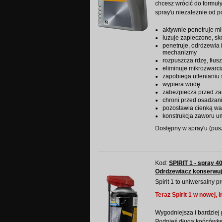
chcesz wrócić do formuł
spray'u niezależnie od po
aktywnie penetruje mi
luzuje zapieczone, sk
penetruje, odrdzewia
mechanizmy
rozpuszcza rdzę, tłusz
eliminuje mikrozwarcia,
zapobiega utlenianiu 
wypiera wodę
zabezpiecza przed z
chroni przed osadzani
pozostawia cienką wa
konstrukcja zaworu um
Dostępny w spray'u (puszk
Kod:
SPIRIT 1 - spray 4
Odrdzewiacz konserwu
Spirit 1 to uniwersalny 
Teraz Spirit 1 w nowej,
Wygodniejsza i bardziej 
Podnieś długą końcówkę,