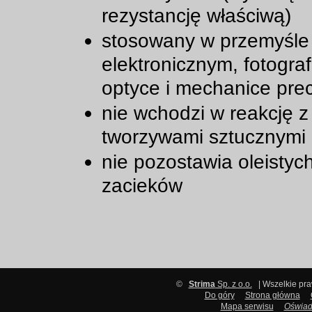
rezystancję właściwą)
stosowany w przemyśle
elektronicznym, fotogra
optyce i mechanice prec
nie wchodzi w reakcję z
tworzywami sztucznymi
nie pozostawia oleistyc
zacieków
©
Strima
Sp. z o.o.
| Wszelkie pr
Do góry
Strona główna
Mapa serwisu
Oświad