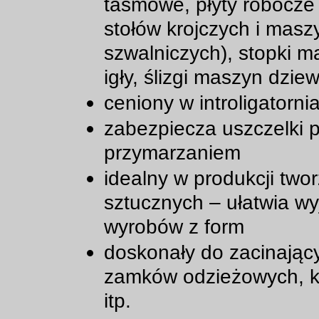
taśmowe, płyty robocze 
stołów krojczych i masz
szwalniczych), stopki m
igły, ślizgi maszyn dziew
ceniony w introligatorni
zabezpiecza uszczelki 
przymarzaniem
idealny w produkcji two
sztucznych – ułatwia w
wyrobów z form
doskonały do zacinając
zamków odzieżowych, ka
itp.