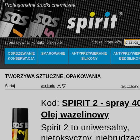
Profesjonalne środki chemiczne
Szukaj produktów
strona główna
kontakt
o sklepie
ODRDZEWIANIE
SMAROWANIE
ANTYPRZYWIERANIE
ANTYPRZYWIER
KONSERWACJA
SILIKONY
BEZ SILIKO
TWORZYWA SZTUCZNE, OPAKOWANIA
Sortuj
wg kodu
wg nazwy
Kod:
SPIRIT 2 - spray 4
Olej wazelinowy
Spirit 2 to uniwersalny,
nietoksyczny, niebrudząc