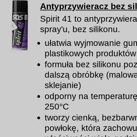
Antyprzywieracz bez si
Spirit 41 to antyprzywier
spray'u, bez silikonu.
ułatwia wyjmowanie gu
plastikowych produktów
formuła bez silikonu po
dalszą obróbkę (malowa
sklejanie)
odporny na temperatur
250°C
tworzy cienką, bezbarw
powłokę, która zachowu