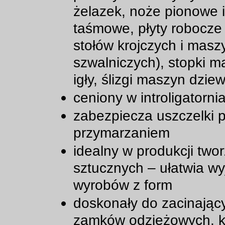
żelazek, noże pionowe i
taśmowe, płyty robocze 
stołów krojczych i masz
szwalniczych), stopki m
igły, ślizgi maszyn dziew
ceniony w introligatorni
zabezpiecza uszczelki 
przymarzaniem
idealny w produkcji two
sztucznych – ułatwia w
wyrobów z form
doskonały do zacinając
zamków odzieżowych, ka