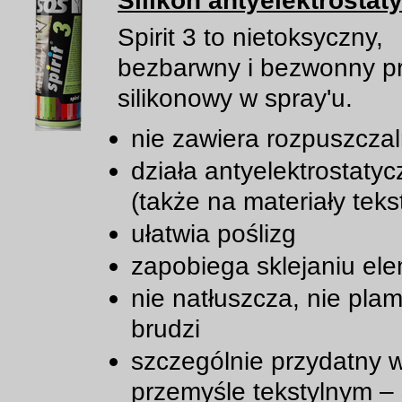
Silikon antyelektrostat
Spirit 3 to nietoksyczny,
bezbarwny i bezwonny p
silikonowy w spray'u.
nie zawiera rozpuszcza
działa antyelektrostatyc
(także na materiały teks
ułatwia poślizg
zapobiega sklejaniu el
nie natłuszcza, nie plam
brudzi
szczególnie przydatny 
przemyśle tekstylnym –