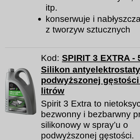
itp.
konserwuje i nabłyszcz
z tworzyw sztucznych
Kod:
SPIRIT 3 EXTRA - 
Silikon antyelektrostat
podwyższonej gęstości 
litrów
Spirit 3 Extra to nietoksy
bezwonny i bezbarwny p
silikonowy w spray’u o
podwyższonej gęstości.