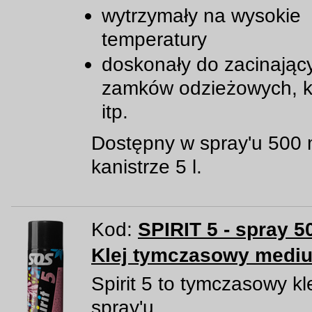
wytrzymały na wysokie
temperatury
doskonały do zacinając
zamków odzieżowych, k
itp.
Dostępny w spray'u 500 
kanistrze 5 l.
Kod:
SPIRIT 5 - spray 5
Klej tymczasowy medi
Spirit 5 to tymczasowy kl
spray'u