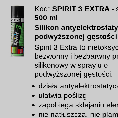
Kod:
SPIRIT 3 EXTRA - 
500 ml
Silikon antyelektrostat
podwyższonej gęstości
Spirit 3 Extra to nietoksy
bezwonny i bezbarwny p
silikonowy w spray’u o
podwyższonej gęstości.
działa antyelektrostatyc
ułatwia poślizg
zapobiega sklejaniu el
nie natłuszcza, nie plam