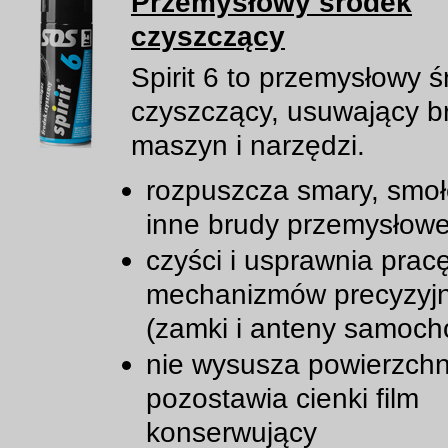
Przemysłowy środek
czyszczący
Spirit 6 to przemysłowy 
czyszczący, usuwający b
maszyn i narzędzi.
rozpuszcza smary, smołę,
inne brudy przemysłow
czyści i usprawnia prac
mechanizmów precyzyj
(zamki i anteny samoc
nie wysusza powierzchn
pozostawia cienki film
konserwujący