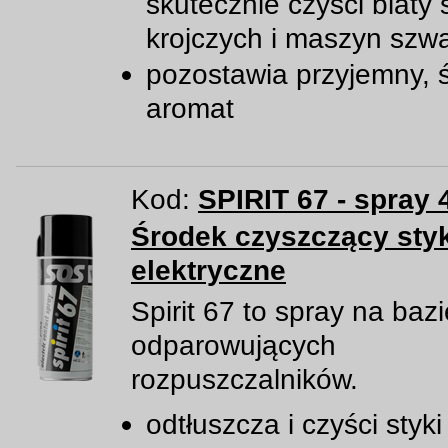
skutecznie czyści blaty 
krojczych i maszyn szw
pozostawia przyjemny, 
aromat
Kod:
SPIRIT 67 - spray 
Środek czyszczący styk
elektryczne
Spirit 67 to spray na baz
odparowujących
rozpuszczalników.
odtłuszcza i czyści styki