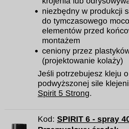
krojenia lub odrysowyw
niezbędny w produkcji s
do tymczasowego moc
elementów przed końc
montażem
ceniony przez plastykó
(projektowanie kolaży)
Jeśli potrzebujesz kleju o
podwyższonej sile klejen
Spirit 5 Strong
.
Kod:
SPIRIT 6 - spray 4