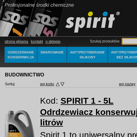
Profesjonalne środki chemiczne
Szukaj produktów
strona główna
kontakt
o sklepie
ODRDZEWIANIE
SMAROWANIE
ANTYPRZYWIERANIE
ANTYPRZYWIER
KONSERWACJA
SILIKONY
BEZ SILIKO
BUDOWNICTWO
Sortuj
wg kodu
wg nazwy
Kod:
SPIRIT 1 - 5L
Odrdzewiacz konserwuj
litrów
Spirit 1 to uniwersalny p